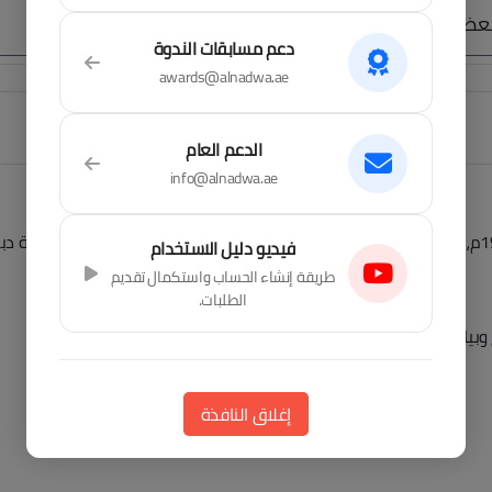
لعضوية
الجمعية العمومية
مجلس الإدارة
دعم مسابقات الندوة
awards@alnadwa.ae
الباب الأول - التأسيس
الدعم العام
info@alnadwa.ae
فيديو دليل الاستخدام
طريقة إنشاء الحساب واستكمال تقديم
الطلبات.
اناتهم في المادة الأخيرة من هذا النظام.
ساعات العمل
إغلاق النافذة
من السبت إلى الخميس
من الساعة 9:00 صباحاً وحتى 5:00 مساءً
بتوقيت دولة الإمارات العربية المتحدة