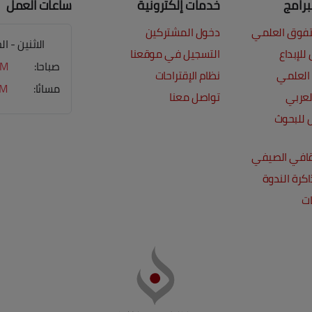
برامج
خدمات إلكترونية
ساعات العمل
لتفوق العلمي
دخول المشتركين
الاثنين - 
للإبداع
التسجيل في موقعنا
صباحا:
PM
 العلمي
نظام الإقتراحات
مسائا:
PM
لعربي
تواصل معنا
 للبحوث
قافي الصيفي
كرة الندوة
ات