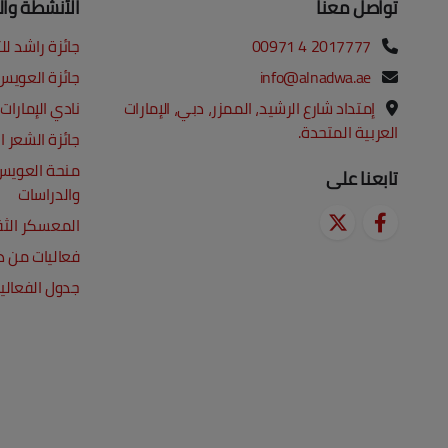
تواصل معنا
الأنشطة وال
00971 4 2017777
جائزة راشد ل
info@alnadwa.ae
جائزة العويس 
إمتداد شارع الرشيد، الممزر، دبي، الإمارات
نادي الإمارات
العربية المتحدة.
جائزة الشعر ا
منحة العويس
تابعنا على
والدراسات
المعسكر الث
فعاليات من ذا
جدول الفعالي