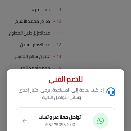
9 -
سيف المري
10 -
طارق محمد الأشرم
11 -
عبدالعزيز خليل المطوع
12 -
عبدالغفار حسين
13 -
عمران سالم العويس
14 -
محمد أحمد المر
للدعم الفني
15 -
محمد خليفة بن حاضر
إذا كنت بحاجة إلى المساعدة، يرجى اختيار إحدى
16 -
محمد عبيد سرور
وسائل التواصل التالية.
تواصل معنا عبر واتساب
+962 78 096 1010