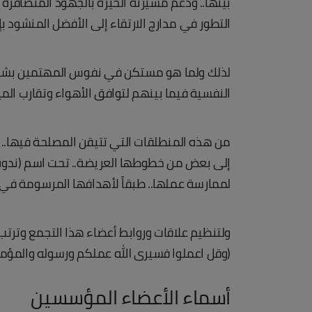
بينها.. ودعم مسيرته الخيرة بالجهود المتضافرة و
التطور في مدارج الارتقاء إلى الأفضل المنشود بإذ
لذلك ولما هو مستكن في نفوس المهتمين بشؤون 
النفسية فيما بينهم لتوافق الأهواء وتقارب ال
من هذه المنطلقات التي تتيقن المصلحة فيها.. رأي
إلى بعض من خطوطها العريضة.. تحت اسم (ندوة ا
لممارسة عملها.. طبقاً لأهدافها المرسومة في المادة (3) وعبر وسائل مشروعة ومشجعة منصوص عليها
ولتنظيم علاقات وروابط أعضاء هذا التجمع وترتب 
(وقل اعملوا فسيرى الله عملكم ورسوله والمؤمن
أسماء الأعضاء المؤسسين