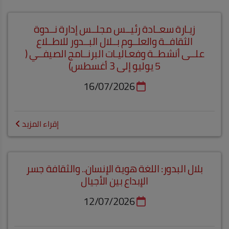
زيـارة سعــادة رئيــس مجلــس إدارة نــدوة
الثقافــة والعلــوم بــلال البــدور للاطــلاع
علــى أنشطــة وفعـاليـات البرنــامج الصيفــي (
5 يوليو إلى 3 أغسطس)
16/07/2026
إقراء المزيد
بلال البدور: اللغة هوية الإنسان.. والثقافة جسر
الإبداع بين الأجيال
12/07/2026