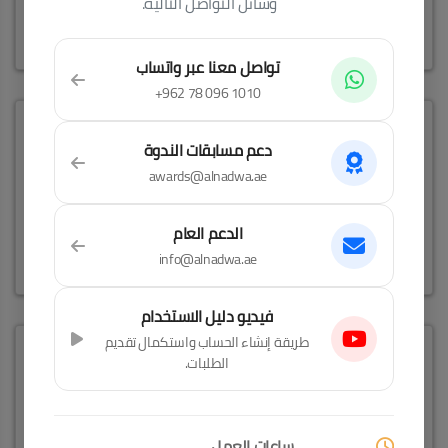
وسائل التواصل التالية.
المصدر
- صحيفة البيان
إقراء المزيد
تواصل معنا عبر واتساب
+962 78 096 1010
حفل توقيع كتاب «سلطان صقر 50 عاماً مع
دعم مسابقات الندوة
الرياضة الإماراتية»
awards@alnadwa.ae
04/07/2026
الدعم العام
info@alnadwa.ae
المصدر
- صحيفة الخليج
إقراء المزيد
فيديو دليل الاستخدام
طريقة إنشاء الحساب واستكمال تقديم
توقيــع الكتــــاب التوثيــقــي "سلطـــان صقـــر
الطلبات.
50 عاما مـع الرياضــة الإماراتيــة" فــي نــدوة
الثقــافــة والعــلوم
02/07/2026
ساعات العمل