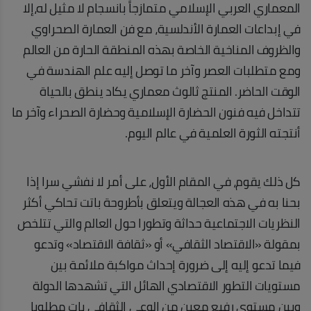
المعماري العربي الإسلامي متمازجاً بانسجام لا مثيل له،إلا
في إبداعات العمارة الأندلسية، مع فن العمارة الصحراوي
والظروف المناخية الخاصة بهذه المنطقة الحارة من العالم
ومع متطلبات العصر وآخر ما توصل إليه علم الهندسة في
الوقت الحاضر. المنتج ثالوث معماري يكاد ينطق بالحياة
تتداخل فيه فنون الحضارة الإسلامية وحضارة الصحراء وآخر ما
أنتجته الثورة العلمية في عالم اليوم.
كل ذلك يقوم، في المقام الأول، على أمر لا نفشي سرا إذا
بحنا به في هذه العجالة ويتعلق بأطروحة باتت تحاكي أكثر
النظريات الاجتماعية حداثة وتطورا حول العالم والتي تتلخص
بمقولة «الاقتصاد الثقافي» أو «ثقافة الاقتصاد» وتدعو
فيما تدعو إليه إلى ضرورة إحداث مواكبة ملائمة بين
مستويات التطور الاقتصادي الهائل التي تشهدها الدولة
وبين مستوى رفيع معين من الوعي الثقافي بات مطلوبا