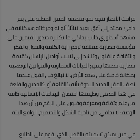
فراحت الأنظار تتجه نحو منطقة الممزر المطلة على بحر
دافئ ممتد إلى أفق بعيد تتلألأ ألوانه وحركاته وسكناته في
مشهد أسطوري خلاب يحاكي ما تكتنزه صدور القيمين على
مؤسسة حضارية عملاقة ترفع راية الكلمة والحوار والفكر
والثقافة والفنون وتنشد إلى تثبيت أواصل الإنسان كقيمة
حضارية خصتها جميع الديانات السماوية والقوانين الوضعية
بمكانة خاصة على هذه الأرض. لا نبالغ في القول عندما
نصف المقر الجديد للندوة بأنه كالقلعة أو كالحصن والقلعة
في هذا المعنى وظيفتها احتضان الإبداعات الإنسانية كافة
من علم وثقافة ومعرفة وفنون، على الرغم من أن هذا
الوصف لا يجافي، من ناحية الشكل والتصميم، الواقع البتة.
في حين يمكن تسميته بالقصر، الذي يقوم على الطابع