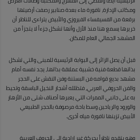
الرئيسية أيضاً وتفضي إلى المسرح والمكتبة وصالات العرض
ومكاتب الإدارة، نافورة ماء بعدة صنابير رصفت أرضيتها
برقعة من الفسيفساء الفيروزي والأبيض يتراءى للناظر أن
خريرها يسمع هنا منذ الأزل وأنها تشكل جزءاً لا يتجزأ من
المشهد الجمالي العام للمكان.
قبل أن يصل الزائر إلى البوابة الرئيسية للمبنى والتي تشكل
بذاتها قطعة فنية خشبية عملاقة بذاتها، يجد نفسه أمام
مشهد بديع قوامه فن البستنة وفن النقش على الحجر
والفن الحروفي العربي، فتظلله أشجار النخيل الباسقة وتحيط
به على جانبي الممرات التي يعبرها أصناف شتى من الأزهار
والورود والرياحين وسط باحة مرصوفة بالحجر الطبيعي
الأبيض تزينها نافورة مياه أخرى.
وهو يتقدم ناظراً بحركة غير إرادية إلى الحروف العربية