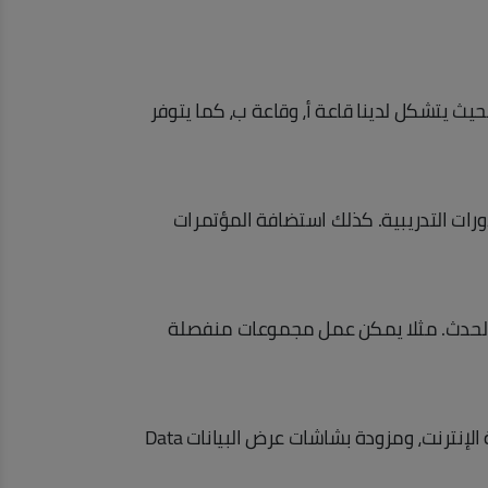
لسحب بحيث يتشكل لدينا قاعة أ، وقاعة ب، كما يتوفر
رات التدريبية. كذلك استضافة المؤتمرات
ب الحدث. مثلا يمكن عمل مجموعات منفصلة
القاعة مؤهلة بالإعدادات اللازمة لإقامة المحاضرات والندوات فيها. ومدعومة بالتقنيات المتطورة المتصلة بشبكة الإنترنت، ومزودة بشاشات عرض البيانات Data