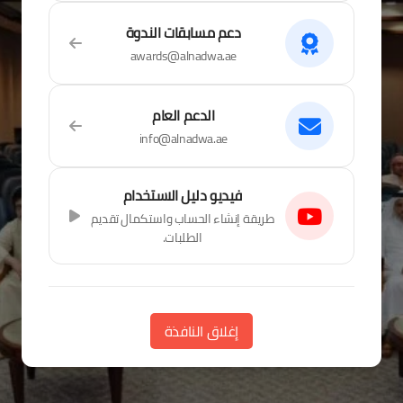
دعم مسابقات الندوة
awards@alnadwa.ae
الدعم العام
info@alnadwa.ae
فيديو دليل الاستخدام
طريقة إنشاء الحساب واستكمال تقديم
الطلبات.
ساعات العمل
إغلاق النافذة
من السبت إلى الخميس
من الساعة 9:00 صباحاً وحتى 5:00 مساءً
بتوقيت دولة الإمارات العربية المتحدة