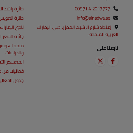
00971 4 2017777
جائزة راشد ل
info@alnadwa.ae
جائزة العويس 
إمتداد شارع الرشيد، الممزر، دبي، الإمارات
نادي الإمارات
العربية المتحدة.
جائزة الشعر ا
منحة العويس
تابعنا على
والدراسات
المعسكر الث
فعاليات من ذا
جدول الفعالي