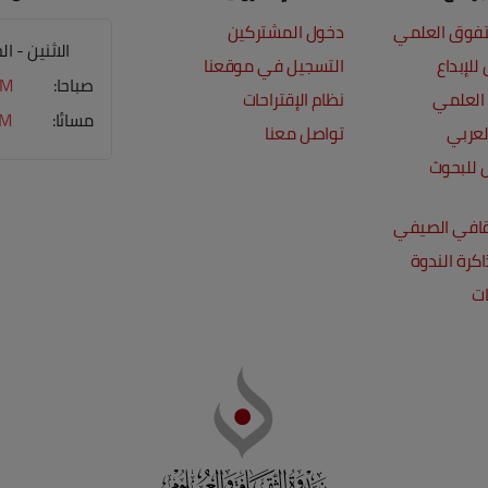
لتفوق العلمي
دخول المشتركين
الاثنين - 
للإبداع
التسجيل في موقعنا
صباحا:
PM
 العلمي
نظام الإقتراحات
مسائا:
PM
لعربي
تواصل معنا
 للبحوث
قافي الصيفي
كرة الندوة
ات