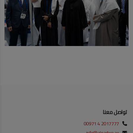
تواصل معنا
00971 4 2017777
info@alnadwa.ae