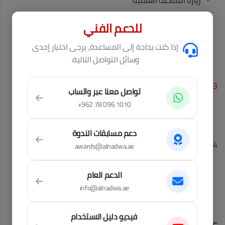
-
زيارة المتاحف العلمية
-
أنشطة ترفيهيه
للدعم الفني
-
رحلات علمية
إذا كنت بحاجة إلى المساعدة، يرجى اختيار إحدى
-
مسابقات
وسائل التواصل التالية.
-
تدريب ميداني
3 - الأنشطة الثقافية والإجتماعية
تواصل معنا عبر واتساب
-
المعارض
+962 78 096 1010
-
الندوات العلمية والثقافية
-
خدمة المجتمع المحلي
دعم مسابقات الندوة
4 - مشاركات النادي
awards@alnadwa.ae
-
مشاركات محلية
-
مشاركات إقليمية
الدعم العام
-
مشاركات دولية
info@alnadwa.ae
فيديو دليل الاستخدام
عضوية النادي: